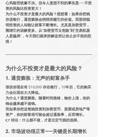
心风险而犹豫不决。但令人意想不到的事实是——
不投
资的风险比投资更大！
为什么
不投资才是最大的风险？想想看：如果你把钱
存进银行，
通货膨胀会悄悄吞噬它的价值
。而那些
聪
明投资的人却能让财富不断增长
。尤其是
加密货币
，
围绕它的误解更多。从“加密货币太危险”到“交易机器
人是骗局”，今天我们就来
拆解这些让你止步不前的恐
惧
！
为什么不投资才是最大的风险？
1. 通货膨胀：无声的财富杀手
假设你现在有 
$10,000
 存在银行，
10年后
，它的购买
力会比现在大大降低。
为什么？
通货膨胀
。随着时间推移，物价上涨，你的
钱会
越来越不值钱
。
而如果你把这笔钱投资到
加密货币、股票或房地产
等
资产，你的财富
很可能会超过通胀率，反而增长
。
👉 
结论：什么都不做，才是注定亏损的选择。
2. 市场波动很正常——关键是长期增长