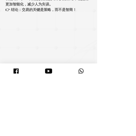
更加智能化，减少人为失误。
👉 
结论：交易的关键是策略，而不是智商！
投资是一场旅程，而不是赌博
是的，投资
确实让人紧张
。但真正的风险是——
让恐惧
阻碍你的行动
。
🚀 
不投资，是错失财富增长的最大风险！
🚀 
加密货币并不像谣言说的那么可怕。
🚀 
最佳的投资时机？就是现在！
你的未来会感谢现在勇敢行动的自己！