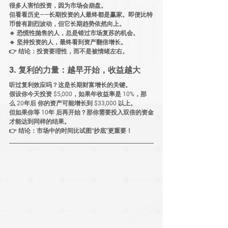
很多人害怕投资，
因为市场会崩盘
。
但看看历史——
长期投资的人最终都是赢家
。即便比特
币曾有剧烈波动，但它
长期趋势依然向上
。
🔹 
恐慌性抛售
的人，总是错过市场复苏的机会。
🔹 
坚持投资
的人，最终看到资产翻倍增长。
👉 
结论：投资要理性，而不是被情绪左右。
3. 复利的力量：越早开始，收益越大
听过
复利效应
吗？这是
长期财富增长的关键
。
假设你今天投资 
$5,000
，如果年收益率是 
10%
，那
么 
20年后
 你的资产可能增长到 
$33,000 以上
。
但如果你等 
10年
 后再开始？那你需要
投入双倍的资金
才能达到同样的结果。
👉 
结论：市场中的时间比试图“抄底”更重要！