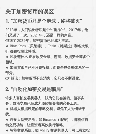
关于加密货币的误区
1. “加密货币只是个泡沫，终将破灭”
2013年，人们说比特币是个**“泡沫”**。2017年，他
们又说了一次。2021年，还是一样的声音。
但到了 
2025年
，
加密货币已经成为主流
。
🔹 
BlackRock（贝莱德）、Tesla（特斯拉）和各大银
行
 都在投资比特币。
🔹 
区块链技术
 正在改变
金融、游戏、数据安全
等多个
领域。
🔹 加密货币早已不只是投机，而是
全球金融体系的一
部分
。
👉 
结论：加密货币不会消失，它只会不断进化。
2. “自动化加密交易是骗局”
许多人害怕
交易机器人
，认为它们会骗钱。但事实
是，
自动交易已经成为顶级投资者的必备工具
。
🔹 
机器人根据设定的策略交易
，避免了人为情绪干
扰。
🔹 
许多大型交易所，如 Binance（币安）
，都提供自
动交易功能，让投资者高效执行策略。
🔹 
智能交易系统，如 MyITS 交易机器人
，可以帮助投