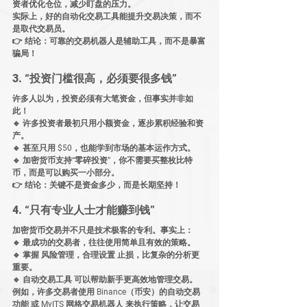
资者优化仓位，减少盯盘的压力。
实际上，
好的自动化交易工具能提升交易决策，而不
是取代交易员
。
👉 
结论：可靠的交易机器人是辅助工具，而不是暴富
骗局！
3. “投资门槛很高，必须要很多钱”
许多人以为，
投资必须有大笔资金
，但事实并非如
此！
🔹 许多投资者最初只用
小额资金
，逐步累积经验和资
产。
🔹 甚至只用 
$50
，也能学到市场的基本运作方式。
🔹 
加密货币支持“零碎投资”
，你不需要买整枚比特
币，而是可以购买
一小部分
。
👉 
结论：关键不是资金多少，而是长期坚持！
4. “只有专业人士才能赚到钱”
加密货币交易
并不只是技术极客的专利
。事实上：
🔹 
最成功的交易者，往往使用简单且有效的策略
。
🔹 掌握 
风险管理
，合理设置 
止损
，比复杂的分析更
重要。
🔹 
自动交易工具
 可以帮助新手更高效地管理交易。
例如，许多交易者使用 
Binance（币安）的自动交易
功能
 或 
MyITS 网格交易机器人
 来执行策略，让交易