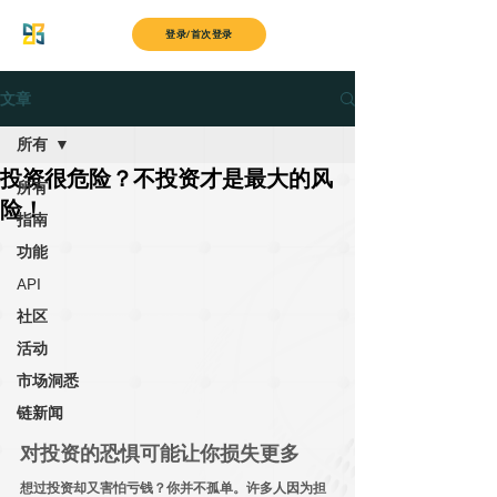
MyITS
登录/首次登录
文章
所有
投资很危险？不投资才是最大的风
所有
险！
指南
功能
API
社区
活动
市场洞悉
链新闻
对投资的恐惧可能让你损失更多
想过投资却又害怕亏钱？你并不孤单。许多人因为担