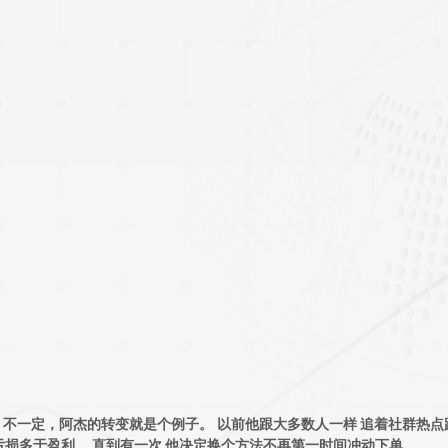
不一定，阿杰的转变就是个例子。 以前他跟大多数人一样 追着社群热点跑
亏损多于盈利。 直到有一次 他决定换个方法不再第一时间冲动下单。