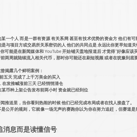
某一个人 而是一群有资源 有关系网 甚至有技术优势的资金方 他们有可
能是与项目方或交易所关系密切的人 他们的共同点是 永远比你更早知道关
 你可能是在新闻媒体和 YouTube 开始铺天盖地报道后 才觉得“好像应该
前两周就陆续流入相关代币，那时你可能还在刷短视频 或者在犹豫到底
监控就曾揭露几个鲜明案例：
宣前五天 完成了上千万美金的买入
L 在发推喊涨前三天 已经悄悄清仓
在某币种上架公告发布前两小时 资金就已经到位
闻推送里，当你看到热闹的时候 他们已经完成布局或者在找人接盘了。
不是公开的规则，它就像一场无声的赛跑你以为你在努力追赶，但赛道是
追消息而是读懂信号