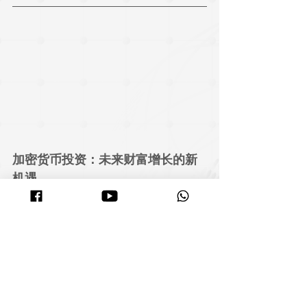
加密货币投资：未来财富增长的新
机遇
如果你还在犹豫，
为什么要考虑加密货币？
✅ 
24小时市场运行
 – 与股票不同，
加密货币市场全天
候开放，交易机会更多
。
✅ 
高增长潜力
 – 比特币、以太坊等加密资产，在过去
几年创造了大量财富。虽然市场有波动，但长期增长
趋势明显。
✅ 
自动化交易更省心
 – 你不需要每天盯盘，
使用 
MyITS 的智能交易系统，资金可以自动执行最优策
略，帮助你更高效地增长资产
。