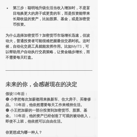
第三步：聪明地升级生活
当收入增加时，不是盲
目地换更大的房子或更贵的车，而是
投资能带来
长期收益的资产，比如股票、基金，或是加密货
币投资
。
为什么选择加密货币？
加密货币市场增长迅速，但波
动大，普通投资者可能很难把握最佳交易时机。这时
候，
自动化交易工具就能发挥作用
。比如
MyITS
，可
以帮助用户
自动执行交易策略，让资金稳步增长，而
不需要每天盯盘。
未来的你，会感谢现在的决定
假设10年后：
🔴 
小李把每次加薪都用来换新车、住大房子、买奢侈
品。
 10年后，他依然需要每天工作来维持生活。
🟢 
小王把加薪的一部分投资到加密货币、股票、基
金。
 10年后，他的资产已经创造了可观的被动收入，
即使不上班，他依然可以自由生活。
你更想成为哪一种人？