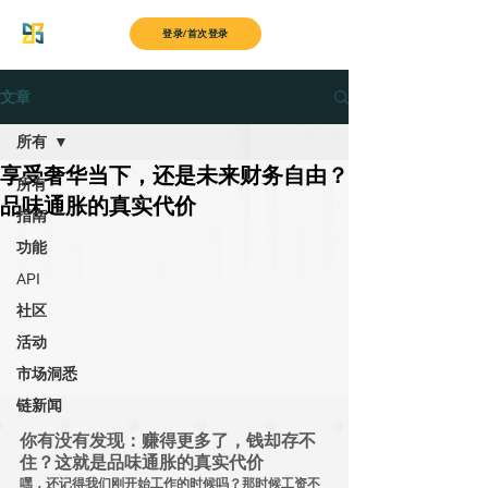
MyITS
登录/首次登录
文章
所有
享受奢华当下，还是未来财务自由？
所有
品味通胀的真实代价
指南
功能
API
社区
活动
市场洞悉
链新闻
你有没有发现：赚得更多了，钱却存不
住？这就是品味通胀的真实代价
嘿，还记得我们刚开始工作的时候吗？那时候工资不