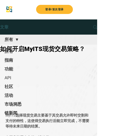
MyITS
登录/首次登录
文章
所有
如何开启MyITS现货交易策略？
所有
指南
功能
API
社区
活动
市场洞悉
链新闻
MyITS选择现货交易主要基于其交易允许即时交割和
支付的特性，这使得交易执行后能立即完成，不需要
等待未来日期的结算。