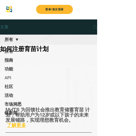
MyITS
登录/首次登录
文章
所有
如何注册育苗计划
所有
指南
功能
API
社区
活动
市场洞悉
MyITS 为回馈社会推出教育储蓄育苗 计
链新闻
划，帮助用户为12岁或以下孩子的未来
发展铺路，实现理想教育机会。
了解更多