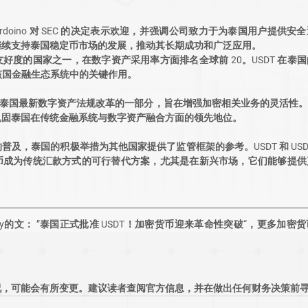
olo Ardoino 对 SEC 的决定表示欢迎，并强调公司致力于为泰国用户提
来将继续支持泰国稳定币市场的发展，推动其长期成功和广泛应用。
好度的国家之一，在数字资产采用率方面排名全球前 20。USDT 在泰
在该国金融生态系统中的关键作用。
 USDC 是泰国最新数字资产法规改革的一部分，旨在增强加密相关业务的灵活
巩固泰国在传统金融系统与数字资产融合方面的领先地位。
及，泰国的积极举措为其他国家提供了监管框架的参考。USDT 和 USD
币成为传统汇款方式的可行替代方案，尤其是在新兴市场，它们能够提供
ademy的文： ”泰国正式批准 USDT！加密货币迎来革命性突破“，更多加
况，可能会有所变更。建议读者查阅官方信息，并在做出任何财务决策前