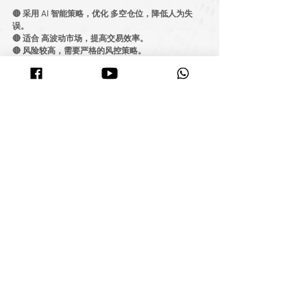
🔴 采用 
AI 智能策略
，优化 
多空仓位
，降低人为失
误。
🔴 适合 
高波动市场
，提高交易效率。
🔴 
风险较高
，需要严格的风控策略。
💡 
为什么自动化交易值得考虑？
避免情绪化交易
（再也不会因为 FOMO 盲目进
场）
全天候运行
（不用熬夜盯盘）
策略优化，提高盈利效率
哪种交易方式更适合你？
✅ 
选择现货交易
 如果你是
新手
，或喜欢
稳健投资
。
✅ 
选择期货交易
 如果你
愿意承担高风险
，并希望获得
更高回报
。
✅ 
尝试自动化交易
 如果你想要
提高交易效率
，减少人
为失误。
无论你喜欢
现货交易的稳健增长
，还是
期货交易的高
回报刺激
，选择适合你的方式才是
最重要的
！