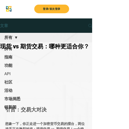
MyITS
登录/首次登录
文章
所有
现货 vs 期货交易：哪种更适合你？
所有
指南
功能
API
社区
活动
市场洞悉
链新闻
引言：交易大对决
想象一下，你正走进一个
加密货币交易的擂台
，两位
选手正在激烈对战：
现货交易
 vs. 
期货交易
！一个
稳