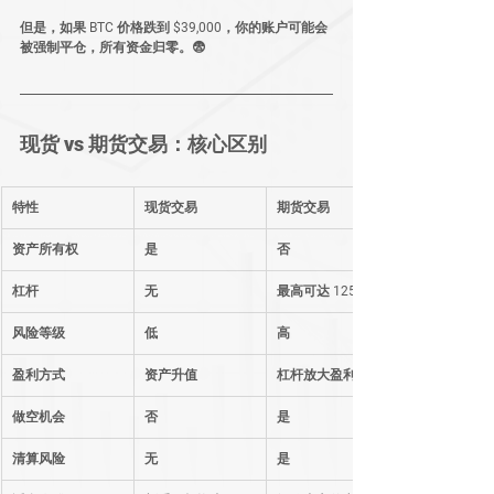
但是，如果 BTC 价格跌到 
$39,000
，你的账户可能会
被
强制平仓
，所有资金归零。😨
现货 vs 期货交易
：核心区别
特性
现货交易
期货交易
资产所有权
是
否
杠杆
无
最高可达 125 倍
风险等级
低
高
盈利方式
资产升值
杠杆放大盈利
做空机会
否
是
清算风险
无
是