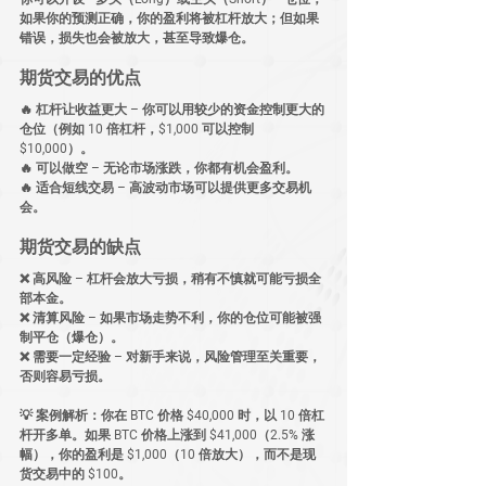
如果你的预测正确，你的盈利将被杠杆放大；但如果
错误，损失也会被放大，甚至导致爆仓。
期货交易的优点
🔥 
杠杆让收益更大
 – 你可以用较少的资金控制更大的
仓位（例如 10 倍杠杆，$1,000 可以控制 
$10,000）。
🔥 
可以做空
 – 无论市场涨跌，你都有机会盈利。
🔥 
适合短线交易
 – 高波动市场可以提供更多交易机
会。
期货交易的缺点
❌ 
高风险
 – 杠杆会放大亏损，稍有不慎就可能亏损全
部本金。
❌ 
清算风险
 – 如果市场走势不利，你的仓位可能被强
制平仓（爆仓）。
❌ 
需要一定经验
 – 对新手来说，风险管理至关重要，
否则容易亏损。
💡 
案例解析：
你在 BTC 价格 
$40,000
 时，以 
10 倍杠
杆开多单
。如果 BTC 价格上涨到 
$41,000（2.5% 涨
幅）
，你的盈利是 
$1,000（10 倍放大）
，而不是现
货交易中的 
$100
。