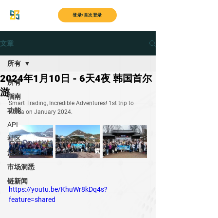
MyITS
登录/首次登录
文章
所有
2024年1月10日 - 6天4夜 韩国首尔
所有
游
指南
Smart Trading, Incredible Adventures! 1st trip to 
功能
Korea on January 2024.
API
社区
活动
市场洞悉
链新闻
https://youtu.be/KhuWr8kDq4s?
feature=shared