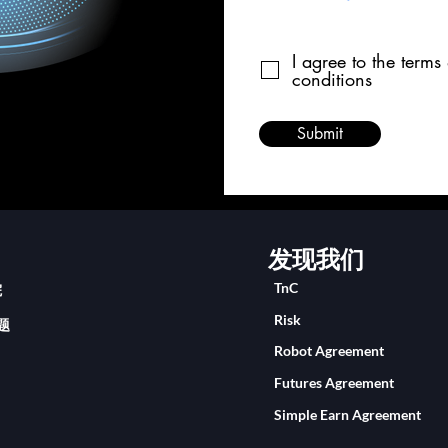
I agree to the terms
conditions
Submit
发现我们
TnC
院
Risk
题
Robot Agreement
Futures Agreement
Simple Earn Agreement