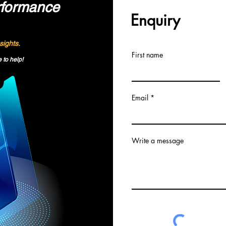
formance
Enquiry
sights.
First name
 to help!
Email
Write a message