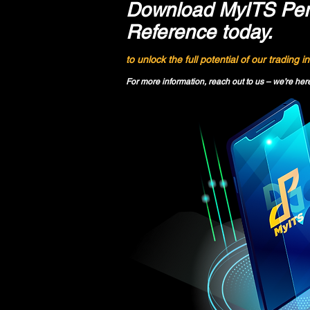
Download MyITS Per
Reference today.
to unlock the full potential of our trading in
For more information, reach out to us – we’re here