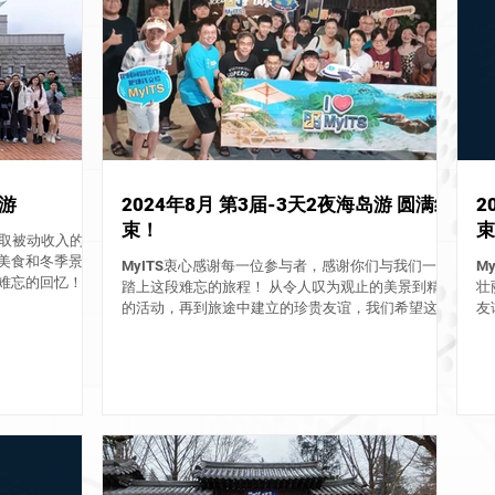
游
2024年8月 第3届-3天2夜海岛游 圆满结
2
束！
束
赚取被动收入的同
美食和冬季景
MyITS衷心感谢每一位参与者，感谢你们与我们一同
M
难忘的回忆！ 让
踏上这段难忘的旅程！ 从令人叹为观止的美景到精彩
壮
旅程： 抵达韩国
的活动，再到旅途中建立的珍贵友谊，我们希望这些
友
雪景让每个人都
时刻能成为你们珍藏的美好回忆。 这不仅仅是一场旅
回
行，更是一段充满欢笑、感动和惊喜的独特体验。...
笑
这