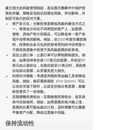
建立强大的风险管理框架，是在黑天鹅事件中保护投
资的关键。策略应包括识别潜在风险、评估影响，并
制定可执行的应对方案。
资产多元化
：分散投资是降低风险的最佳方式之
一。将资金分布在不同类型的资产上，如股票、
债券、房地产和大宗商品，可以降低单一资产表
现不佳带来的影响。例如，在2020年股市暴跌期
间，投资组合多元化的投资者受到的冲击明显小
于那些高度集中投资于高风险股票的投资者。
设定止损订单
：止损订单可以帮助限制损失。例
如，如果你持有价值100美元的股票，并设定90
美元的止损价位，当股价跌至90美元时，系统将
自动卖出股票，从而避免更大损失。
利用对冲策略
：考虑使用期权等金融工具来降低
风险。例如，购买看跌期权（Put Option）可以
让你在市场下跌时，以设定价格出售股票，就像
给投资买了一份保险。
定期调整投资组合
：定期检查投资组合，使其保
持与目标相符。例如，如果股票价格大幅上涨，
股票的比重可能会超出计划，适时调整可以重新
平衡资产分配，降低过度集中风险。
保持流动性