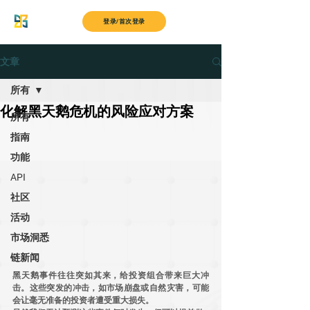
MyITS
登录/首次登录
文章
所有
化解黑天鹅危机的风险应对方案
所有
指南
功能
API
社区
活动
市场洞悉
链新闻
黑天鹅事件往往突如其来，给投资组合带来巨大冲
击。这些突发的冲击，如市场崩盘或自然灾害，可能
会让毫无准备的投资者遭受重大损失。