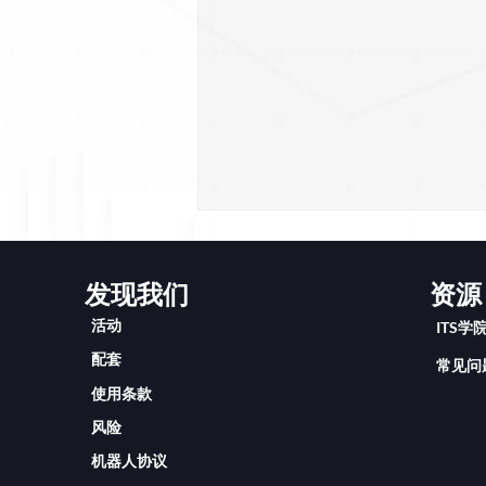
发现我们
资源
活动
ITS学
配套
常见问
使用条款
2024年8月 第3届-3天2夜海岛
风险
游 圆满结束！
机器人协议