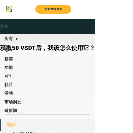
MyITS
登录/首次登录
文章
所有
获取50 VSDT后，我该怎么使用它？
所有
指南
功能
API
社区
活动
市场洞悉
链新闻
简介