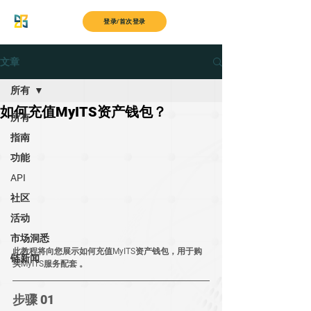
MyITS
登录/首次登录
文章
所有
如何充值MyITS资产钱包？
所有
指南
功能
API
社区
活动
市场洞悉
此教程将向您展示如何充值MyITS资产钱包，用于购
链新闻
买MyITS服务配套 。
步骤 01