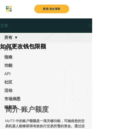
MyITS
登录/首次登录
文章
所有
如何更改钱包限额
所有
指南
功能
API
社区
活动
市场洞悉
链新闻
简介-账户额度
MyITS 中的账户额额是一项关键功能，可确保您的交
易机器人能够获得有效执行交易所需的资金。通过设