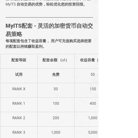
MyITS 自动交易的优势，轻松优化您的投资回报。
MyITS配套 - 灵活的加密货币自动交
易策略
每项配套包含了收益容量， 用户可充值购买选择想要
的配套以持续赚取盈利。
​配套等级
配套金额 （ut）
​收益容量（ut）
试用
免费
50
RANK X
50
150
​RANK 1
​100
​400
​RANK 2
​200
​1,000
​RANK 3
​1,000
​5,000