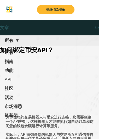
MyITS
登录/首次登录
文章
所有
如何绑定币安API？
所有
指南
功能
API
社区
活动
市场洞悉
链新闻
为了让您的交易机器人与币安进行连接，您需要创建
一个API密钥，这样机器人才能够执行如自动订单和访
问您的钱包余额进行计算等服务。
实际上，API密钥是您的机器人与交易所互相通信并自
动帮您执行一切工作的连接方式。因此在开启交易机